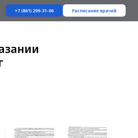
+7 (861) 299-31-06
Расписание врачей
казании
г